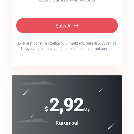
Satın Al
E-Ticaret yönetim özelliği bulunmaktadır. Sürekli büyüyen bir
kitleye ve çevrimiçi varlığa sahip siteler için mükemmel.
crm auto cync
click to call back
240
2,92
$
$
/year
/Ay
track energy costs
Coroprate
Kurumsal
predictive dialing