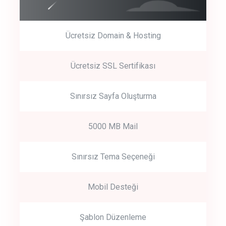
Ücretsiz Domain & Hosting
Get Started
Ücretsiz SSL Sertifikası
Start by trying our service for 30 days free trial no credit card
required.
Sınırsız Sayfa Oluşturma
5000 MB Mail
Sınırsız Tema Seçeneği
Mobil Desteği
Şablon Düzenleme