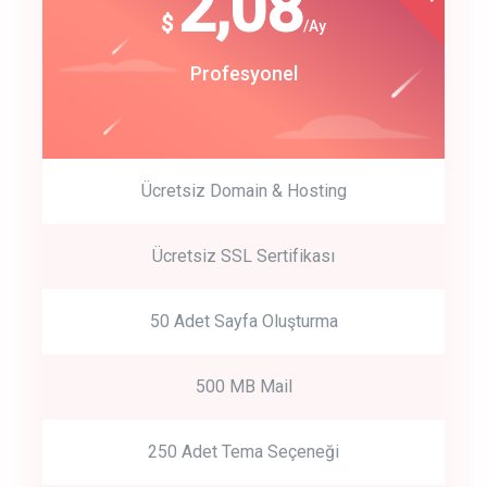
180
2,08
$
$
/year
/Ay
track energy costs
Start Up
Profesyonel
predictive dialing
Ücretsiz Domain & Hosting
Get Started
Ücretsiz SSL Sertifikası
Start by trying our service for 30 days free trial no credit card
required.
50 Adet Sayfa Oluşturma
500 MB Mail
250 Adet Tema Seçeneği