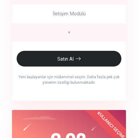
İletişim Modülü
+
Satın Al
Yeni başlayanlar için mükemmel seçim. Daha fazla pek çok
yönetim özelliği bulunmaktadır.
crm auto cync
KULLANICI SEÇİMİ
Best Choice
click to call back