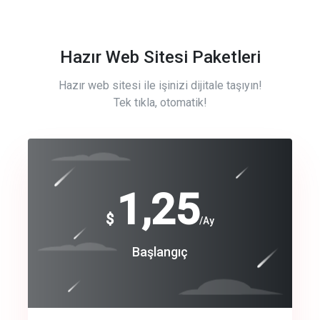
Hazır Web Sitesi Paketleri
Hazır web sitesi ile işinizi dijitale taşıyın!
Tek tıkla, otomatik!
Free
1,25
$
/Ay
Basic
Başlangıç